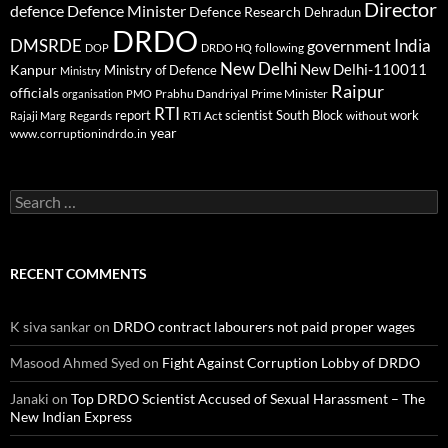
Director
defence
Defence Minister
Defence Research
Dehradun
DRDO
DMSRDE
India
government
following
DOP
DRDO HQ
New Delhi
New Delhi-110011
Kanpur
Ministry of Defence
Ministry
Raipur
officials
Prabhu Dandriyal
Prime Minister
organisation
PMO
RTI
report
scientist
South Block
work
Regards
RTI Act
without
Rajaji Marg
year
www.corruptionindrdo.in
Search
for:
RECENT COMMENTS
K siva sankar
on
DRDO contract labourers not paid proper wages
Masood Ahmed Syed
on
Fight Against Corruption Lobby of DRDO
Janaki
on
Top DRDO Scientist Accused of Sexual Harassment – The
New Indian Express