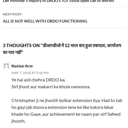
navigation
Def Minister’s inquiry in DRDO’s TOT could open can of worms
NEXT POST
ALL IS NOT WELL WITH DRDO FUNCTIONING
3 THOUGHTS ON “डीआरडीओ में 12 साल बाद हुआ तबादला, कार्यालय
का पता नहीं”
Nation first
MAY 7, 2018 AT 9:46 PM
Ye hai asli chehra DRDO ka.
Sirf jhoot aur makarri ka khula namoona.
Christopher ji ne jhooth bolkar extension liya. Had to tab
ho gayi jab doosra extension lene ke like katora lekar
khade ho Gaye, aur achievement ke naam par sirf Safeed
jhooth.