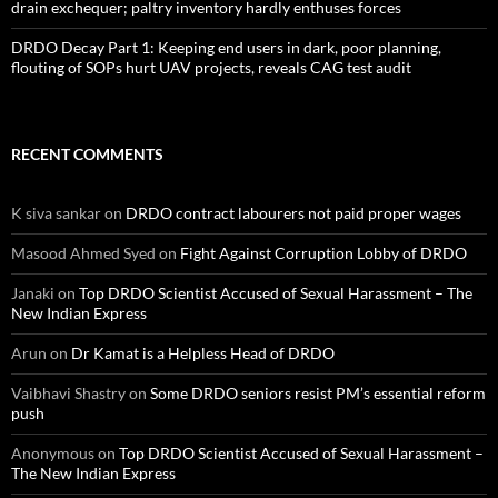
drain exchequer; paltry inventory hardly enthuses forces
DRDO Decay Part 1: Keeping end users in dark, poor planning,
flouting of SOPs hurt UAV projects, reveals CAG test audit
RECENT COMMENTS
K siva sankar
on
DRDO contract labourers not paid proper wages
Masood Ahmed Syed
on
Fight Against Corruption Lobby of DRDO
Janaki
on
Top DRDO Scientist Accused of Sexual Harassment – The
New Indian Express
Arun
on
Dr Kamat is a Helpless Head of DRDO
Vaibhavi Shastry
on
Some DRDO seniors resist PM’s essential reform
push
Anonymous
on
Top DRDO Scientist Accused of Sexual Harassment –
The New Indian Express