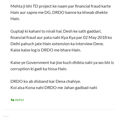
Mehta ji bhi TD project ke naam par financial fraud karte
Hain aur sapne me DG, DRDO banne ka khwab dhekte
Hain.
Guptaji ki kahani to nirali hai. Desh ke sath gaddari,
financial fraud aur pata nahi Kya Kya par 02 May 2018 ko
Delhi pahuch jate Hain extension ka interview Dene.
Kaise kaise log is DRDO me bhare Hain.
Kaise ye Government hai jise kuch dhikta nahi ya wo bhi is
corruption ki gadi ka hissa Hain.
DRDO ko ab disband kar Dena chahiye.
Koi aisa Kona nahi DRDO me Jahan gadbad nahi
REPLY