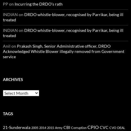
PP
on
Incurring the DRDO’s rath
INDIAN
on
DRDO whistle-blower, recognised by Parrikar, being ill
treated
INDIAN
on
DRDO whistle-blower, recognised by Parrikar, being ill
treated
Anil
on
Prakash Singh, Senior Administrative officer, DRDO
Acknowledged Whistle Blower illegally removed from Government
service
ARCHIVES
Archives
TAGS
CPIO
CBI
CVC
21-Sunderwala
2005
2014
2015
Army
Corruption
CVO
DEAL