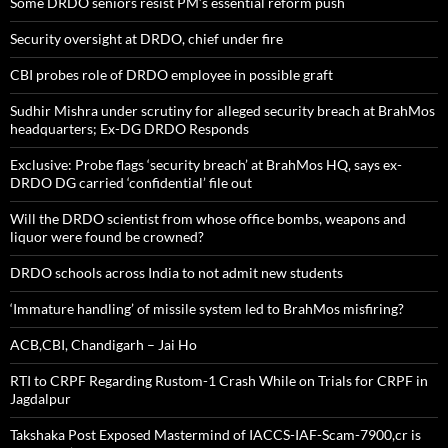
Some DRDO seniors resist PM’s essential reform push
Security oversight at DRDO, chief under fire
CBI probes role of DRDO employee in possible graft
Sudhir Mishra under scrutiny for alleged security breach at BrahMos
headquarters; Ex-DG DRDO Responds
Exclusive: Probe flags ‘security breach’ at BrahMos HQ, says ex-
DRDO DG carried ‘confidential’ file out
Will the DRDO scientist from whose office bombs, weapons and
liquor were found be crowned?
DRDO schools across India to not admit new students
‘Immature handling’ of missile system led to BrahMos misfiring?
ACB,CBI, Chandigarh – Jai Ho
RTI to CRPF Regarding Rustom-1 Crash While on Trials for CRPF in
Jagdalpur
Takshaka Post Exposed Mastermind of IACCS-IAF-Scam-7900,cr is