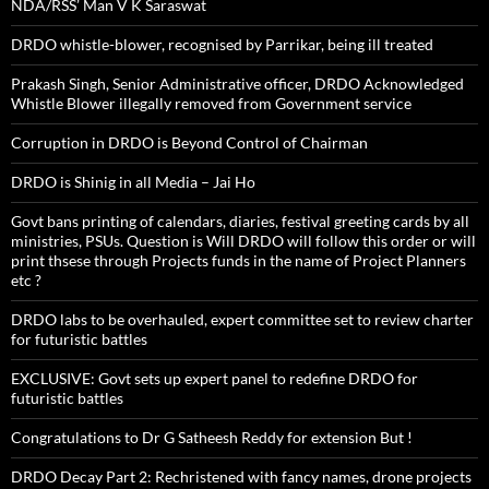
NDA/RSS’ Man V K Saraswat
DRDO whistle-blower, recognised by Parrikar, being ill treated
Prakash Singh, Senior Administrative officer, DRDO Acknowledged
Whistle Blower illegally removed from Government service
Corruption in DRDO is Beyond Control of Chairman
DRDO is Shinig in all Media – Jai Ho
Govt bans printing of calendars, diaries, festival greeting cards by all
ministries, PSUs. Question is Will DRDO will follow this order or will
print thsese through Projects funds in the name of Project Planners
etc ?
DRDO labs to be overhauled, expert committee set to review charter
for futuristic battles
EXCLUSIVE: Govt sets up expert panel to redefine DRDO for
futuristic battles
Congratulations to Dr G Satheesh Reddy for extension But !
DRDO Decay Part 2: Rechristened with fancy names, drone projects