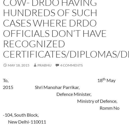
COW- DRDO HAVING
HUNDREDS OF SUCH
CASES WHERE DRDO
OFFICIALS DON’T HAVE
RECOGNIZED
CERTIFICATES/DIPLOMAS/
MAY 18, 2015
PRABHU
4 COMMENTS
th
To, 18
May
2015 Shri Manohar Parrikar,
Defence Minister,
Ministry of Defence,
Romm No
-104, South Block,
New Delhi-110011