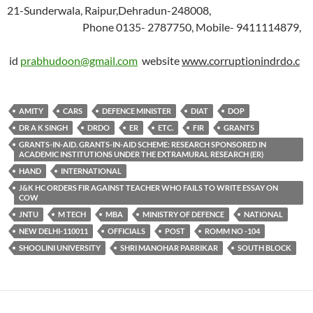
21-Sunderwala, Raipur,Dehradun-248008,
Phone 0135- 2787750, Mobile- 9411114879,
id
prabhudoon@gmail.com
website
www.corruptionindrdo.c
AMITY
CARS
DEFENCE MINISTER
DIAT
DOP
DR A K SINGH
DRDO
ER
ETC.
FIR
GRANTS
GRANTS-IN-AID. GRANTS-IN-AID SCHEME: RESEARCH SPONSORED IN
ACADEMIC INSTITUTIONS UNDER THE EXTRAMURAL RESEARCH (ER)
HAND
INTERNATIONAL
J&K HC ORDERS FIR AGAINST TEACHER WHO FAILS TO WRITE ESSAY ON
COW
JNTU
M TECH
MBA
MINISTRY OF DEFENCE
NATIONAL
NEW DELHI-110011
OFFICIALS
POST
ROMM NO -104
SHOOLINI UNIVERSITY
SHRI MANOHAR PARRIKAR
SOUTH BLOCK