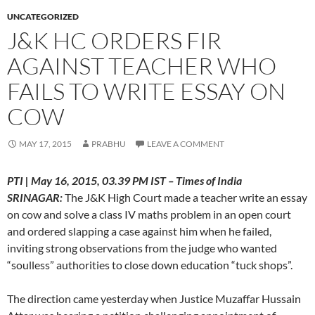
UNCATEGORIZED
J&K HC ORDERS FIR
AGAINST TEACHER WHO
FAILS TO WRITE ESSAY ON
COW
MAY 17, 2015
PRABHU
LEAVE A COMMENT
PTI | May 16, 2015, 03.39 PM IST – Times of India
SRINAGAR:
The J&K High Court made a teacher write an essay
on cow and solve a class IV maths problem in an open court
and ordered slapping a case against him when he failed,
inviting strong observations from the judge who wanted
“soulless” authorities to close down education “tuck shops”.
The direction came yesterday when Justice Muzaffar Hussain