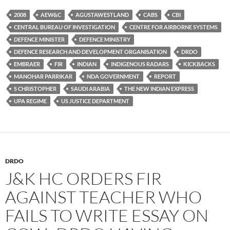
2008
AEW&C
AGUSTAWESTLAND
CABS
CBI
CENTRAL BUREAU OF INVESTIGATION
CENTRE FOR AIRBORNE SYSTEMS
DEFENCE MINISTER
DEFENCE MINISTRY
DEFENCE RESEARCH AND DEVELOPMENT ORGANISATION
DRDO
EMBRAER
FIR
INDIAN
INDIGENOUS RADARS
KICKBACKS
MANOHAR PARRIKAR
NDA GOVERNMENT
REPORT
S CHRISTOPHER
SAUDI ARABIA
THE NEW INDIAN EXPRESS
UPA REGIME
US JUSTICE DEPARTMENT
DRDO
J&K HC ORDERS FIR
AGAINST TEACHER WHO
FAILS TO WRITE ESSAY ON