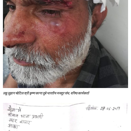
लहू लुहान चोटिल श्री कृष्ण कान्त दुबे भारतीय मजदूर संघ, वरिष्ठ कार्यकर्ता